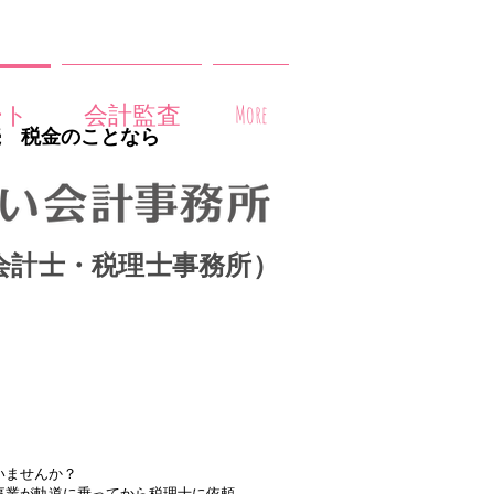
ート
会計監査
More
続 税金のことなら
会計士・税理士事務所）
いませんか？
事業が軌道に乗ってから税理士に依頼